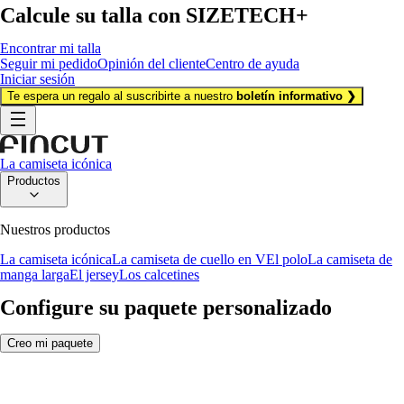
Calcule su talla con
SIZETECH+
Encontrar mi talla
Seguir mi pedido
Opinión del cliente
Centro de ayuda
Iniciar sesión
Te espera un regalo al suscribirte a nuestro
boletín informativo ❯
La camiseta icónica
Productos
Nuestros productos
La camiseta icónica
La camiseta de cuello en V
El polo
La camiseta de
manga larga
El jersey
Los calcetines
Configure su paquete personalizado
Creo mi paquete