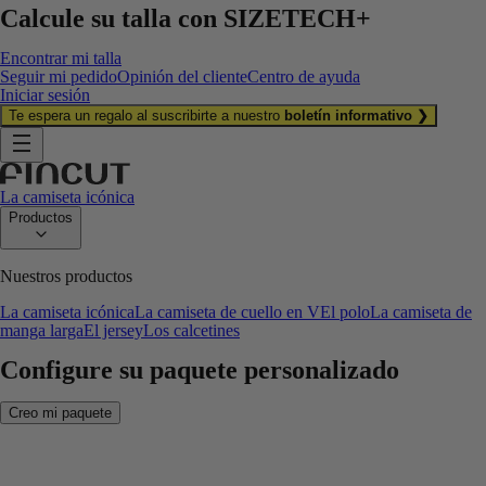
Calcule su talla con
SIZETECH+
Encontrar mi talla
Seguir mi pedido
Opinión del cliente
Centro de ayuda
Iniciar sesión
Te espera un regalo al suscribirte a nuestro
boletín informativo ❯
La camiseta icónica
Productos
Nuestros productos
La camiseta icónica
La camiseta de cuello en V
El polo
La camiseta de
manga larga
El jersey
Los calcetines
Configure su paquete personalizado
Creo mi paquete