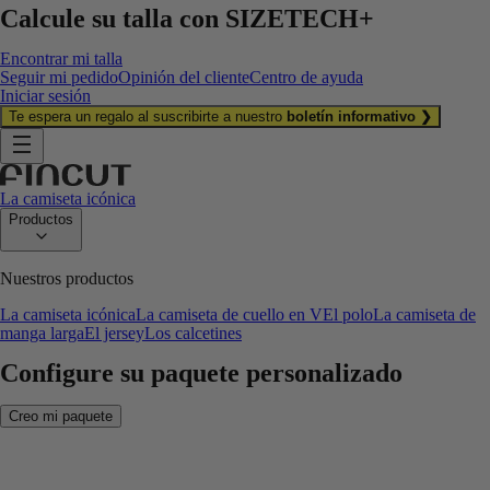
Calcule su talla con
SIZETECH+
Encontrar mi talla
Seguir mi pedido
Opinión del cliente
Centro de ayuda
Iniciar sesión
Te espera un regalo al suscribirte a nuestro
boletín informativo ❯
La camiseta icónica
Productos
Nuestros productos
La camiseta icónica
La camiseta de cuello en V
El polo
La camiseta de
manga larga
El jersey
Los calcetines
Configure su paquete personalizado
Creo mi paquete