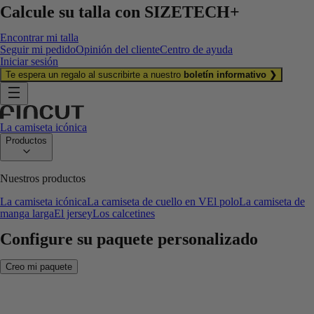
Calcule su talla con
SIZETECH+
Encontrar mi talla
Seguir mi pedido
Opinión del cliente
Centro de ayuda
Iniciar sesión
Te espera un regalo al suscribirte a nuestro
boletín informativo ❯
La camiseta icónica
Productos
Nuestros productos
La camiseta icónica
La camiseta de cuello en V
El polo
La camiseta de
manga larga
El jersey
Los calcetines
Configure su paquete personalizado
Creo mi paquete