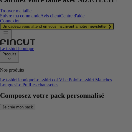
Trouver ma taille
Suivre ma commande
Avis client
Centre d'aide
Connexion
Un cadeau vous attend en vous inscrivant à notre
newsletter ❯
Le t-shirt Iconique
Produits
Nos produits
Le t-shirt Iconique
Le t-shirt col V
Le Polo
Le t-shirt Manches
Longues
Le Pull
Les chaussettes
Composez votre pack personnalisé
Je crée mon pack