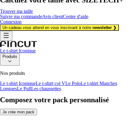
Trouver ma taille
Suivre ma commande
Avis client
Centre d'aide
Connexion
Un cadeau vous attend en vous inscrivant à notre
newsletter ❯
Le t-shirt Iconique
Produits
Nos produits
Le t-shirt Iconique
Le t-shirt col V
Le Polo
Le t-shirt Manches
Longues
Le Pull
Les chaussettes
Composez votre pack personnalisé
Je crée mon pack