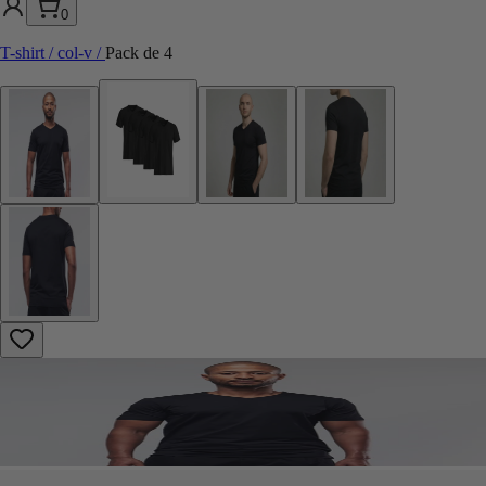
0
T-shirt / col-v
/
Pack de 4