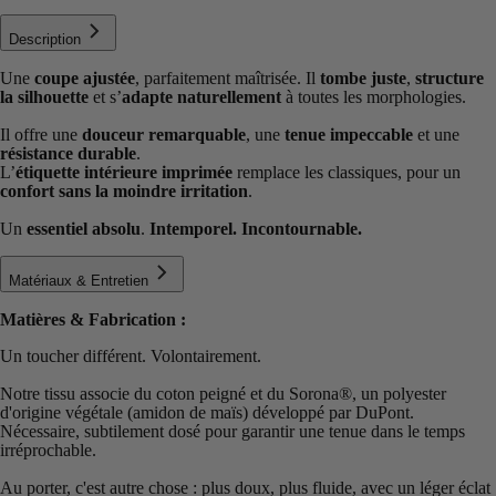
Description
Une
coupe ajustée
, parfaitement maîtrisée. Il
tombe juste
,
structure
la silhouette
et s’
adapte naturellement
à toutes les morphologies.
Il offre une
douceur remarquable
, une
tenue impeccable
et une
résistance durable
.
L’
étiquette intérieure imprimée
remplace les classiques, pour un
confort sans la moindre irritation
.
Un
essentiel absolu
.
Intemporel. Incontournable.
Matériaux & Entretien
Matières & Fabrication :
Un toucher différent. Volontairement.
Notre tissu associe du coton peigné et du Sorona®️, un polyester
d'origine végétale (amidon de maïs) développé par DuPont.
Nécessaire, subtilement dosé pour garantir une tenue dans le temps
irréprochable.
Au porter, c'est autre chose : plus doux, plus fluide, avec un léger éclat