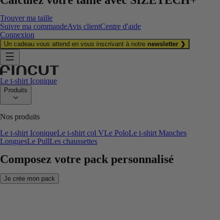
Trouver ma taille
Suivre ma commande
Avis client
Centre d'aide
Connexion
Un cadeau vous attend en vous inscrivant à notre
newsletter ❯
Le t-shirt Iconique
Produits
Nos produits
Le t-shirt Iconique
Le t-shirt col V
Le Polo
Le t-shirt Manches
Longues
Le Pull
Les chaussettes
Composez votre pack personnalisé
Je crée mon pack