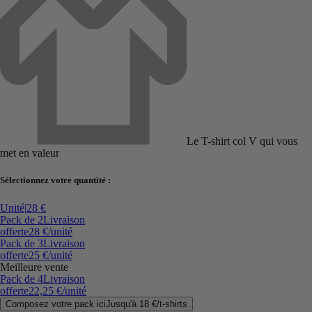
Le T-shirt col V qui vous
met en valeur
Sélectionnez votre quantité :
Unité
|
28 €
Pack de 2
Livraison
offerte
28 €
/unité
Pack de 3
Livraison
offerte
25 €
/unité
Meilleure vente
Pack de 4
Livraison
offerte
22,25 €
/unité
Composez votre pack ici
Jusqu'à
18 €
/
t-shirts