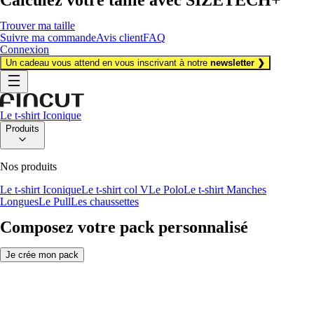
Trouver ma taille
Suivre ma commande
Avis client
FAQ
Connexion
Un cadeau vous attend en vous inscrivant à notre
newsletter ❯
Le t-shirt Iconique
Produits
Nos produits
Le t-shirt Iconique
Le t-shirt col V
Le Polo
Le t-shirt Manches
Longues
Le Pull
Les chaussettes
Composez votre pack personnalisé
Je crée mon pack