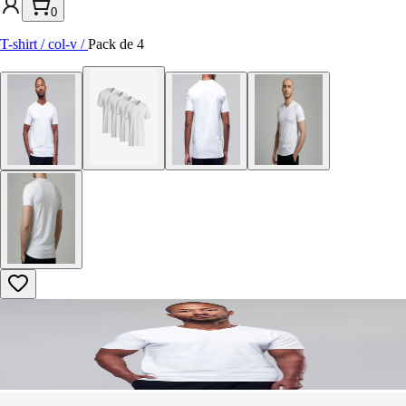
0
T-shirt / col-v
/
Pack de 4