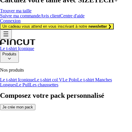
Trouver ma taille
Suivre ma commande
Avis client
Centre d'aide
Connexion
Un cadeau vous attend en vous inscrivant à notre
newsletter ❯
Le t-shirt Iconique
Produits
Nos produits
Le t-shirt Iconique
Le t-shirt col V
Le Polo
Le t-shirt Manches
Longues
Le Pull
Les chaussettes
Composez votre pack personnalisé
Je crée mon pack