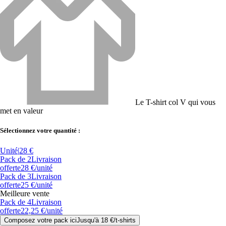
Le T-shirt col V qui vous
met en valeur
Sélectionnez votre quantité :
Unité
|
28 €
Pack de 2
Livraison
offerte
28 €
/unité
Pack de 3
Livraison
offerte
25 €
/unité
Meilleure vente
Pack de 4
Livraison
offerte
22,25 €
/unité
Composez votre pack ici
Jusqu'à
18 €
/
t-shirts