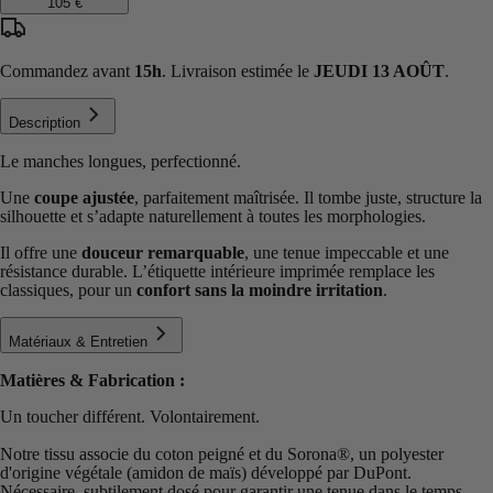
105 €
Commandez avant
15h
. Livraison estimée le
JEUDI 13 AOÛT
.
Description
Le manches longues, perfectionné.
Une
coupe ajustée
, parfaitement maîtrisée. Il tombe juste, structure la
silhouette et s’adapte naturellement à toutes les morphologies.
Il offre une
douceur remarquable
, une tenue impeccable et une
résistance durable. L’étiquette intérieure imprimée remplace les
classiques, pour un
confort sans la moindre irritation
.
Matériaux & Entretien
Matières & Fabrication :
Un toucher différent. Volontairement.
Notre tissu associe du coton peigné et du Sorona®️, un polyester
d'origine végétale (amidon de maïs) développé par DuPont.
Nécessaire, subtilement dosé pour garantir une tenue dans le temps