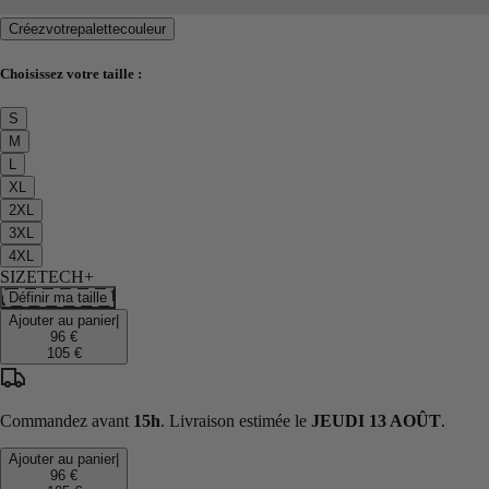
Créez
votre
palette
couleur
Choisissez votre taille :
S
M
L
XL
2XL
3XL
4XL
SIZETECH+
Définir ma taille
Ajouter au panier
|
96 €
105 €
Commandez avant
15h
. Livraison estimée le
JEUDI 13 AOÛT
.
Ajouter au panier
|
96 €