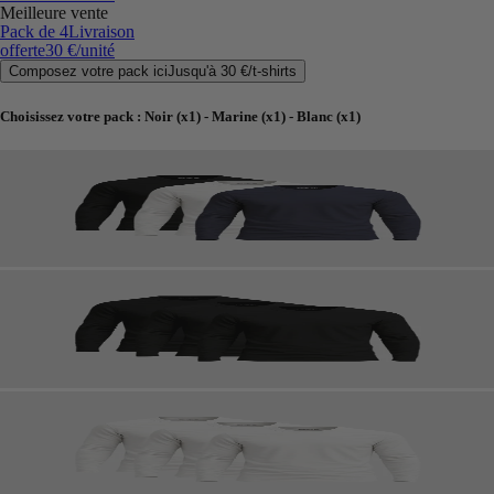
Meilleure vente
Pack de 4
Livraison
offerte
30 €
/unité
Composez votre pack ici
Jusqu'à
30 €
/
t-shirts
Choisissez votre pack
:
Noir (x1) - Marine (x1) - Blanc (x1)