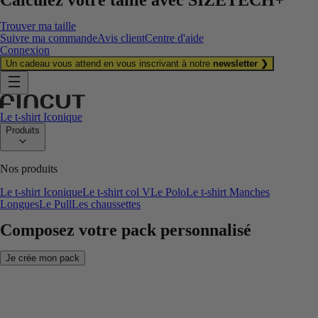
Trouver ma taille
Suivre ma commande
Avis client
Centre d'aide
Connexion
Un cadeau vous attend en vous inscrivant à notre
newsletter ❯
Le t-shirt Iconique
Produits
Nos produits
Le t-shirt Iconique
Le t-shirt col V
Le Polo
Le t-shirt Manches
Longues
Le Pull
Les chaussettes
Composez votre pack personnalisé
Je crée mon pack