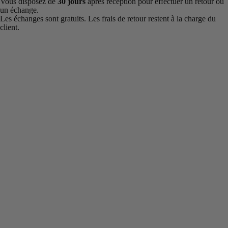
Vous disposez de
30 jours
après réception pour effectuer un retour ou
un échange.
Les échanges sont gratuits. Les frais de retour restent à la charge du
client.