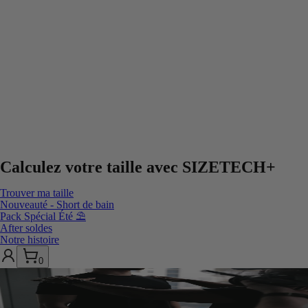
Calculez votre taille avec
SIZETECH+
Trouver ma taille
Nouveauté - Short de bain
Pack Spécial Été ⛱️
After soldes
Notre histoire
0