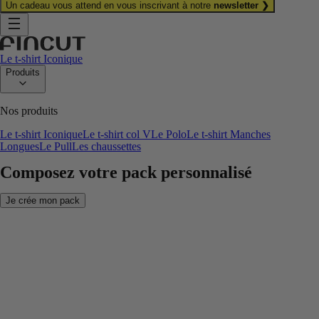
Un cadeau vous attend en vous inscrivant à notre
newsletter ❯
Le t-shirt Iconique
Produits
Nos produits
Le t-shirt Iconique
Le t-shirt col V
Le Polo
Le t-shirt Manches
Longues
Le Pull
Les chaussettes
Composez votre pack personnalisé
Je crée mon pack