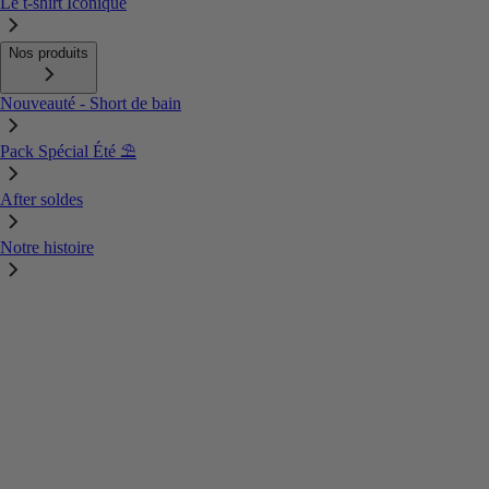
Le t-shirt Iconique
Nos produits
Nouveauté - Short de bain
Pack Spécial Été ⛱️
After soldes
Notre histoire