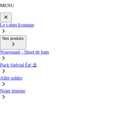
MENU
Le t-shirt Iconique
Nos produits
Nouveauté - Short de bain
Pack Spécial Été ⛱️
After soldes
Notre histoire