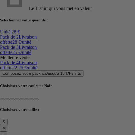
Le T-shirt qui vous met en valeur
Sélectionnez votre quantité :
Unité
|
28 €
Pack de 2
Livraison
offerte
28 €
/unité
Pack de 3
Livraison
offerte
25 €
/unité
Meilleure vente
Pack de 4
Livraison
offerte
22,25 €
/unité
Composez votre pack ici
Jusqu'à
18 €
/
t-shirts
Choisissez votre couleur :
Noir
Choisissez votre taille :
S
M
L