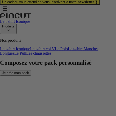
Un cadeau vous attend en vous inscrivant à notre
newsletter ❯
Le t-shirt Iconique
Produits
Nos produits
Le t-shirt Iconique
Le t-shirt col V
Le Polo
Le t-shirt Manches
Longues
Le Pull
Les chaussettes
Composez votre pack personnalisé
Je crée mon pack