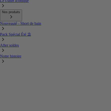
Le t-shirt Iconique
Nos produits
Nouveauté - Short de bain
Pack Spécial Été ⛱️
After soldes
Notre histoire