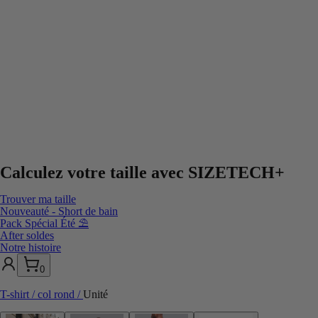
Calculez votre taille avec
SIZETECH+
Trouver ma taille
Nouveauté - Short de bain
Pack Spécial Été ⛱️
After soldes
Notre histoire
0
T-shirt / col rond
/
Unité