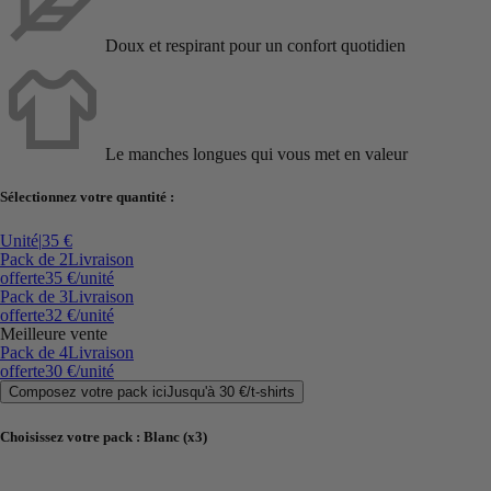
Doux et respirant pour un confort quotidien
Le manches longues qui vous met en valeur
Sélectionnez votre quantité :
Unité
|
35 €
Pack de 2
Livraison
offerte
35 €
/unité
Pack de 3
Livraison
offerte
32 €
/unité
Meilleure vente
Pack de 4
Livraison
offerte
30 €
/unité
Composez votre pack ici
Jusqu'à
30 €
/
t-shirts
Choisissez votre pack
:
Blanc (x3)