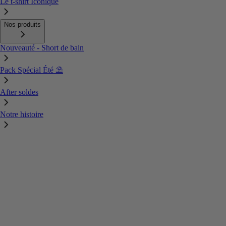
Le t-shirt Iconique
Nos produits
Nouveauté - Short de bain
Pack Spécial Été ⛱️
After soldes
Notre histoire