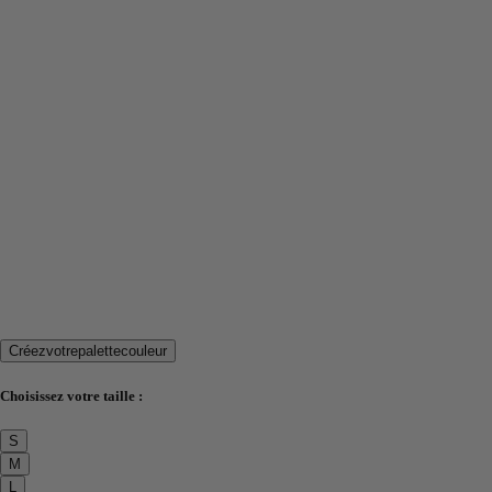
Créez
votre
palette
couleur
Choisissez votre taille :
S
M
L