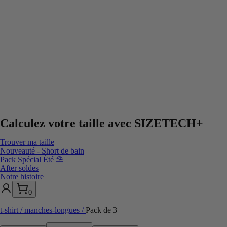
Calculez votre taille avec
SIZETECH+
Trouver ma taille
Nouveauté - Short de bain
Pack Spécial Été ⛱️
After soldes
Notre histoire
0
t-shirt / manches-longues
/
Pack de 3