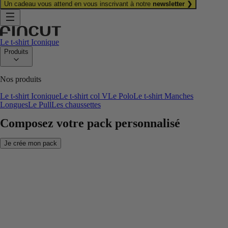
Un cadeau vous attend en vous inscrivant à notre
newsletter ❯
Le t-shirt Iconique
Produits
Nos produits
Le t-shirt Iconique
Le t-shirt col V
Le Polo
Le t-shirt Manches
Longues
Le Pull
Les chaussettes
Composez votre pack personnalisé
Je crée mon pack