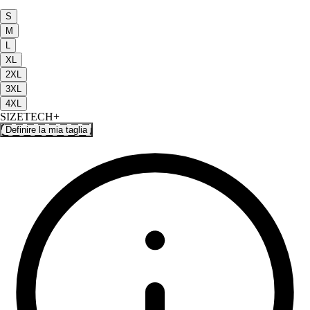
S
M
L
XL
2XL
3XL
4XL
SIZETECH+
Definire la mia taglia