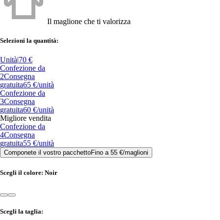
Il maglione che ti valorizza
Selezioni la quantità:
Unità
|
70 €
Confezione da
2
Consegna
gratuita
65 €
/unità
Confezione da
3
Consegna
gratuita
60 €
/unità
Migliore vendita
Confezione da
4
Consegna
gratuita
55 €
/unità
Componete il vostro pacchetto
Fino a
55 €
/
maglioni
Scegli il colore:
Noir
Scegli la taglia: