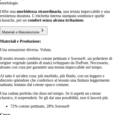
morfologie.
Offre una
morbidezza straordinaria
, una tenuta impeccabile e una
resistenza duratura. L’etichetta interna stampata sostituisce quelle
classiche, per un
comfort senza alcuna irritazione
.
Materiali e Manutenzione
Materiali e Produzione:
Una sensazione diversa. Voluta.
Il nostro tessuto combina cotone pettinato e Sorona®️, un poliestere di
origine vegetale (amido di mais) sviluppato da DuPont. Necessario,
dosato con cura per garantire una tenuta impeccabile nel tempo.
Al tatto è un'altra cosa: più morbido, più fluido, con un leggero e
discreto splendore che conferisce al tessuto una finitura leggermente
satinata; lontano dal cotone opaco comune.
Una caduta perfetta che dura nel tempo. Se ti aspetti un cotone
classico, ti sorprenderà. Se gli dai una possibilità, non ti lascerà più.
72% cotone pettinato, 28% Sorona®
Cura: