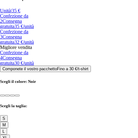
Unità
|
35 €
Confezione da
2
Consegna
gratuita
35 €
/unità
Confezione da
3
Consegna
gratuita
32 €
/unità
Migliore vendita
Confezione da
4
Consegna
gratuita
30 €
/unità
Componete il vostro pacchetto
Fino a
30 €
/
t-shirt
Scegli il colore:
Noir
Scegli la taglia:
S
M
L
XL