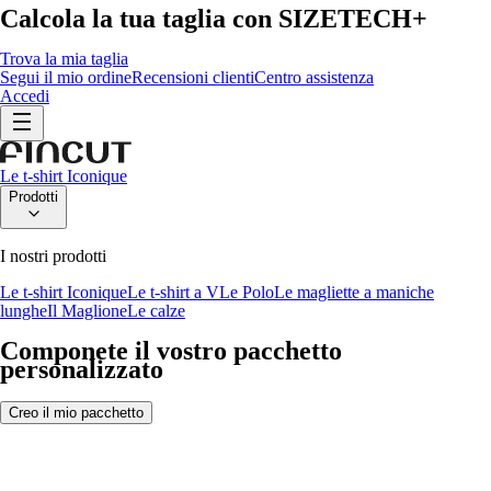
Calcola la tua taglia con
SIZETECH+
Trova la mia taglia
Segui il mio ordine
Recensioni clienti
Centro assistenza
Accedi
Le t-shirt Iconique
Prodotti
I nostri prodotti
Le t-shirt Iconique
Le t-shirt a V
Le Polo
Le magliette a maniche
lunghe
Il Maglione
Le calze
Componete il vostro pacchetto
personalizzato
Creo il mio pacchetto