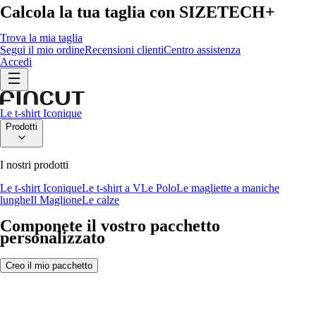
Calcola la tua taglia con
SIZETECH+
Trova la mia taglia
Segui il mio ordine
Recensioni clienti
Centro assistenza
Accedi
Le t-shirt Iconique
Prodotti
I nostri prodotti
Le t-shirt Iconique
Le t-shirt a V
Le Polo
Le magliette a maniche
lunghe
Il Maglione
Le calze
Componete il vostro pacchetto
personalizzato
Creo il mio pacchetto