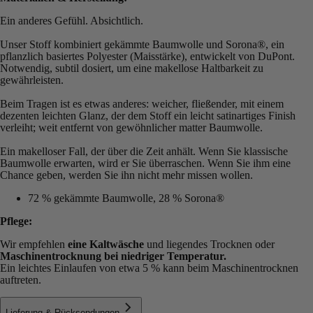
Ein anderes Gefühl. Absichtlich.
Unser Stoff kombiniert gekämmte Baumwolle und Sorona®️, ein
pflanzlich basiertes Polyester (Maisstärke), entwickelt von DuPont.
Notwendig, subtil dosiert, um eine makellose Haltbarkeit zu
gewährleisten.
Beim Tragen ist es etwas anderes: weicher, fließender, mit einem
dezenten leichten Glanz, der dem Stoff ein leicht satinartiges Finish
verleiht; weit entfernt von gewöhnlicher matter Baumwolle.
Ein makelloser Fall, der über die Zeit anhält. Wenn Sie klassische
Baumwolle erwarten, wird er Sie überraschen. Wenn Sie ihm eine
Chance geben, werden Sie ihn nicht mehr missen wollen.
72 % gekämmte Baumwolle, 28 % Sorona®
Pflege:
Wir empfehlen
eine Kaltwäsche
und liegendes Trocknen oder
Maschinentrocknung bei niedriger Temperatur.
Ein leichtes Einlaufen von etwa 5 % kann beim Maschinentrocknen
auftreten.
Lieferung & Rücksendungen