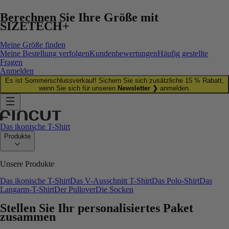
Berechnen Sie Ihre Größe mit
SIZETECH+
Meine Größe finden
Meine Bestellung verfolgen
Kundenbewertungen
Häufig gestellte
Fragen
Anmelden
Es ist Sommerschlussverkauf! Sichern Sie sich zusätzliche 15 % Rabatt,
wenn Sie sich für unseren
Newsletter ❯
anmelden.
Das ikonische T-Shirt
Produkte
Unsere Produkte
Das ikonische T-Shirt
Das V-Ausschnitt T-Shirt
Das Polo-Shirt
Das
Langarm-T-Shirt
Der Pullover
Die Socken
Stellen Sie Ihr personalisiertes Paket
zusammen