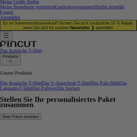
Meine Größe finden
Meine Bestellung verfolgen
Kundenbewertungen
Häufig gestellte
Fragen
Anmelden
Es ist Sommerschlussverkauf! Sichern Sie sich zusätzliche 15 % Rabatt,
wenn Sie sich für unseren
Newsletter ❯
anmelden.
Das ikonische T-Shirt
Produkte
Unsere Produkte
Das ikonische T-Shirt
Das V-Ausschnitt T-Shirt
Das Polo-Shirt
Das
Langarm-T-Shirt
Der Pullover
Die Socken
Stellen Sie Ihr personalisiertes Paket
zusammen
Mein Paket erstellen