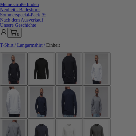
Meine Größe finden
Neuheit - Badeshorts
Sommerspecial-Pack ⛱️
Nach dem Ausverkauf
Unsere Geschichte
0
T-Shirt / Langarmshirt
/
Einheit