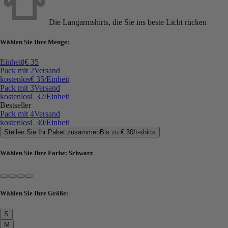
Die Langarmshirts, die Sie ins beste Licht rücken
Wählen Sie Ihre Menge:
Einheit
|
€ 35
Pack mit 2
Versand
kostenlos
€ 35
/Einheit
Pack mit 3
Versand
kostenlos
€ 32
/Einheit
Bestseller
Pack mit 4
Versand
kostenlos
€ 30
/Einheit
Stellen Sie Ihr Paket zusammen
Bis zu
€ 30
/
t-shirts
Wählen Sie Ihre Farbe:
Schwarz
Wählen Sie Ihre Größe:
S
M