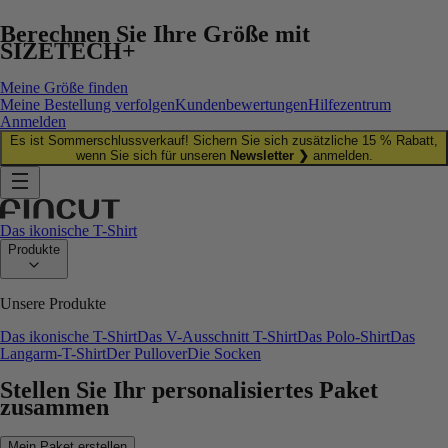
Berechnen Sie Ihre Größe mit
SIZETECH+
Meine Größe finden
Meine Bestellung verfolgen
Kundenbewertungen
Hilfezentrum
Anmelden
Es ist Sommerschlussverkauf! Sichern Sie sich zusätzliche 15 % Rabatt,
wenn Sie sich für unseren
Newsletter ❯
anmelden.
Das ikonische T-Shirt
Produkte
Unsere Produkte
Das ikonische T-Shirt
Das V-Ausschnitt T-Shirt
Das Polo-Shirt
Das
Langarm-T-Shirt
Der Pullover
Die Socken
Stellen Sie Ihr personalisiertes Paket
zusammen
Mein Paket erstellen