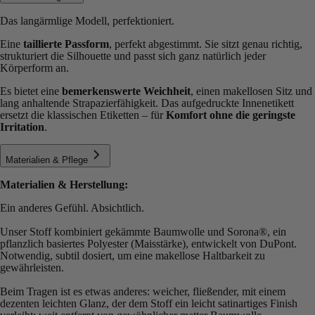
Das langärmlige Modell, perfektioniert.
Eine
taillierte Passform
, perfekt abgestimmt. Sie sitzt genau richtig,
strukturiert die Silhouette und passt sich ganz natürlich jeder
Körperform an.
Es bietet eine
bemerkenswerte Weichheit
, einen makellosen Sitz und
lang anhaltende Strapazierfähigkeit. Das aufgedruckte Innenetikett
ersetzt die klassischen Etiketten – für
Komfort ohne die geringste
Irritation
.
Materialien & Pflege
Materialien & Herstellung:
Ein anderes Gefühl. Absichtlich.
Unser Stoff kombiniert gekämmte Baumwolle und Sorona®️, ein
pflanzlich basiertes Polyester (Maisstärke), entwickelt von DuPont.
Notwendig, subtil dosiert, um eine makellose Haltbarkeit zu
gewährleisten.
Beim Tragen ist es etwas anderes: weicher, fließender, mit einem
dezenten leichten Glanz, der dem Stoff ein leicht satinartiges Finish