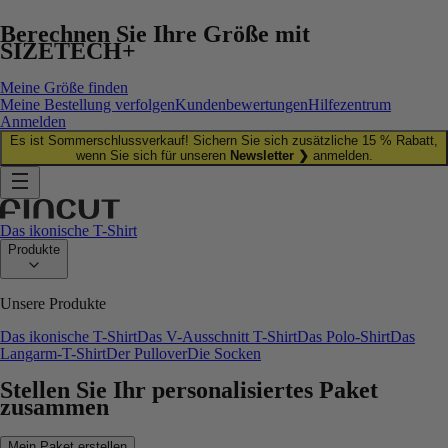
Berechnen Sie Ihre Größe mit
SIZETECH+
Meine Größe finden
Meine Bestellung verfolgen
Kundenbewertungen
Hilfezentrum
Anmelden
Es ist Sommerschlussverkauf! Sichern Sie sich zusätzliche 15 % Rabatt,
wenn Sie sich für unseren
Newsletter ❯
anmelden.
Das ikonische T-Shirt
Produkte
Unsere Produkte
Das ikonische T-Shirt
Das V-Ausschnitt T-Shirt
Das Polo-Shirt
Das
Langarm-T-Shirt
Der Pullover
Die Socken
Stellen Sie Ihr personalisiertes Paket
zusammen
Mein Paket erstellen