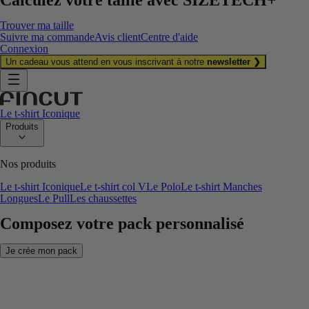
Trouver ma taille
Suivre ma commande
Avis client
Centre d'aide
Connexion
Un cadeau vous attend en vous inscrivant à notre
newsletter ❯
Le t-shirt Iconique
Produits
Nos produits
Le t-shirt Iconique
Le t-shirt col V
Le Polo
Le t-shirt Manches
Longues
Le Pull
Les chaussettes
Composez votre pack personnalisé
Je crée mon pack