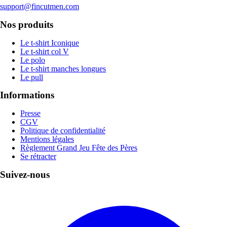
support@fincutmen.com
Nos produits
Le t-shirt Iconique
Le t-shirt col V
Le polo
Le t-shirt manches longues
Le pull
Informations
Presse
CGV
Politique de confidentialité
Mentions légales
Règlement Grand Jeu Fête des Pères
Se rétracter
Suivez-nous