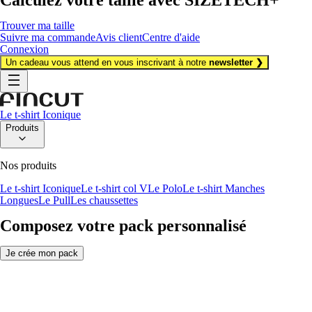
Trouver ma taille
Suivre ma commande
Avis client
Centre d'aide
Connexion
Un cadeau vous attend en vous inscrivant à notre
newsletter ❯
Le t-shirt Iconique
Produits
Nos produits
Le t-shirt Iconique
Le t-shirt col V
Le Polo
Le t-shirt Manches
Longues
Le Pull
Les chaussettes
Composez votre pack personnalisé
Je crée mon pack