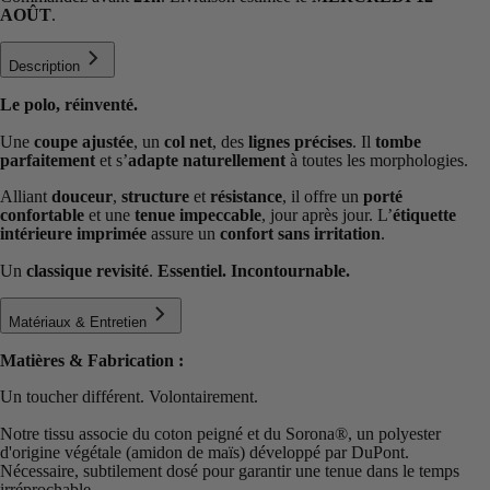
AOÛT
.
Description
Le polo, réinventé.
Une
coupe ajustée
, un
col net
, des
lignes précises
. Il
tombe
parfaitement
et s’
adapte naturellement
à toutes les morphologies.
Alliant
douceur
,
structure
et
résistance
, il offre un
porté
confortable
et une
tenue impeccable
, jour après jour. L’
étiquette
intérieure imprimée
assure un
confort sans irritation
.
Un
classique revisité
.
Essentiel. Incontournable.
Matériaux & Entretien
Matières & Fabrication :
Un toucher différent. Volontairement.
Notre tissu associe du coton peigné et du Sorona®️, un polyester
d'origine végétale (amidon de maïs) développé par DuPont.
Nécessaire, subtilement dosé pour garantir une tenue dans le temps
irréprochable.