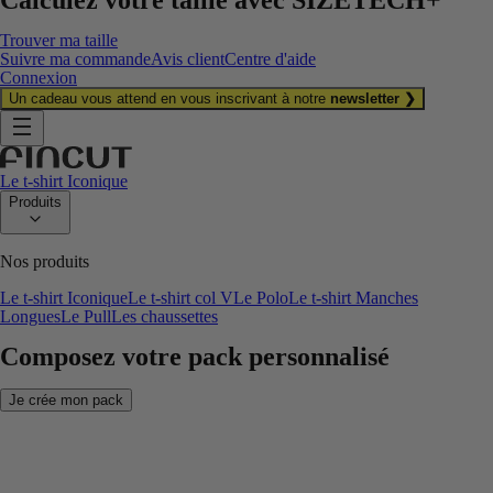
Trouver ma taille
Suivre ma commande
Avis client
Centre d'aide
Connexion
Un cadeau vous attend en vous inscrivant à notre
newsletter ❯
Le t-shirt Iconique
Produits
Nos produits
Le t-shirt Iconique
Le t-shirt col V
Le Polo
Le t-shirt Manches
Longues
Le Pull
Les chaussettes
Composez votre pack personnalisé
Je crée mon pack