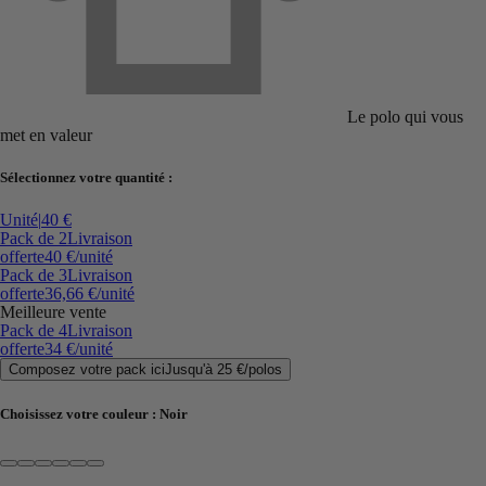
Le polo qui vous
met en valeur
Sélectionnez votre quantité :
Unité
|
40 €
Pack de 2
Livraison
offerte
40 €
/unité
Pack de 3
Livraison
offerte
36,66 €
/unité
Meilleure vente
Pack de 4
Livraison
offerte
34 €
/unité
Composez votre pack ici
Jusqu'à
25 €
/
polos
Choisissez votre couleur :
Noir