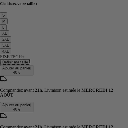
Choisissez votre taille :
S
M
L
XL
2XL
3XL
4XL
SIZETECH+
Définir ma taille
Ajouter au panier
|
40 €
Commandez avant
21h
. Livraison estimée le
MERCREDI 12
AOÛT
.
Ajouter au panier
|
40 €
Commandez avant
21h
. Livraison estimée le
MERCREDI 12