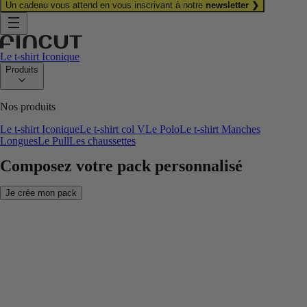
Un cadeau vous attend en vous inscrivant à notre
newsletter ❯
Le t-shirt Iconique
Produits
Nos produits
Le t-shirt Iconique
Le t-shirt col V
Le Polo
Le t-shirt Manches
Longues
Le Pull
Les chaussettes
Composez votre pack personnalisé
Je crée mon pack