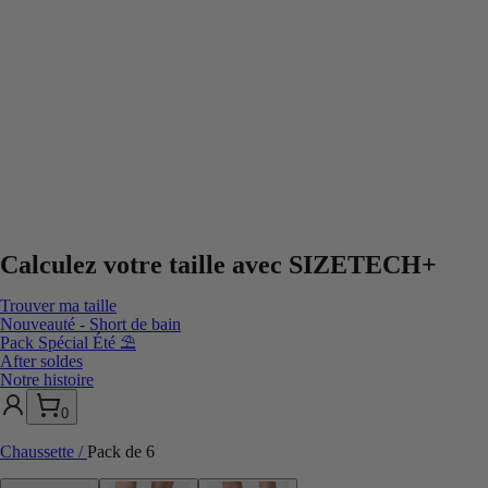
Calculez votre taille avec
SIZETECH+
Trouver ma taille
Nouveauté - Short de bain
Pack Spécial Été ⛱️
After soldes
Notre histoire
0
Chaussette
/
Pack de 6