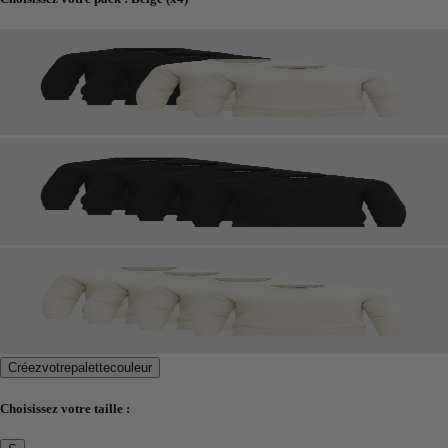
Créez
votre
palette
couleur
Choisissez votre taille :