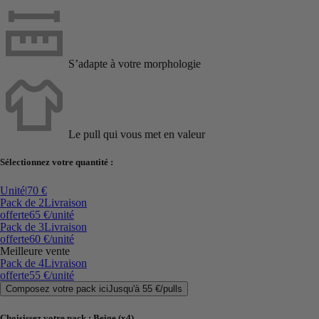
S’adapte à votre morphologie
Le pull qui vous met en valeur
Sélectionnez votre quantité :
Unité
|
70 €
Pack de 2
Livraison
offerte
65 €
/unité
Pack de 3
Livraison
offerte
60 €
/unité
Meilleure vente
Pack de 4
Livraison
offerte
55 €
/unité
Composez votre pack ici
Jusqu'à
55 €
/
pulls
Choisissez votre pack
:
Beige (x4)