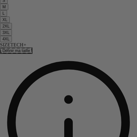
S
M
L
XL
2XL
3XL
4XL
SIZETECH+
Définir ma taille