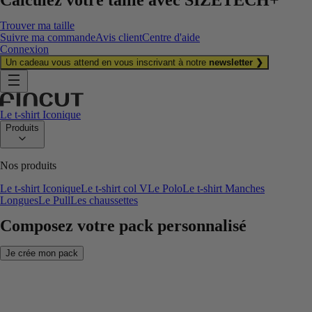
Trouver ma taille
Suivre ma commande
Avis client
Centre d'aide
Connexion
Un cadeau vous attend en vous inscrivant à notre
newsletter ❯
Le t-shirt Iconique
Produits
Nos produits
Le t-shirt Iconique
Le t-shirt col V
Le Polo
Le t-shirt Manches
Longues
Le Pull
Les chaussettes
Composez votre pack personnalisé
Je crée mon pack