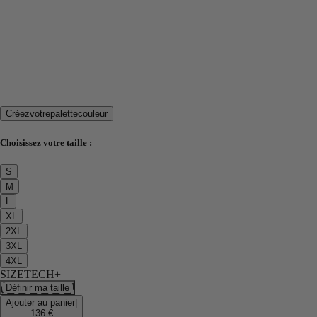
Créez
votre
palette
couleur
Choisissez votre taille :
S
M
L
XL
2XL
3XL
4XL
SIZETECH+
Définir ma taille
Ajouter au panier
|
136 €