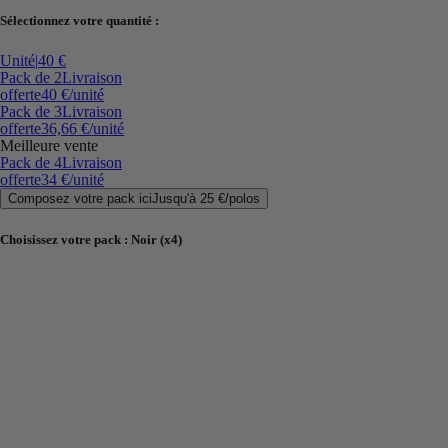
Sélectionnez votre quantité :
Unité
|
40 €
Pack de 2
Livraison
offerte
40 €
/unité
Pack de 3
Livraison
offerte
36,66 €
/unité
Meilleure vente
Pack de 4
Livraison
offerte
34 €
/unité
Composez votre pack ici
Jusqu'à
25 €
/
polos
Choisissez votre pack
:
Noir (x4)