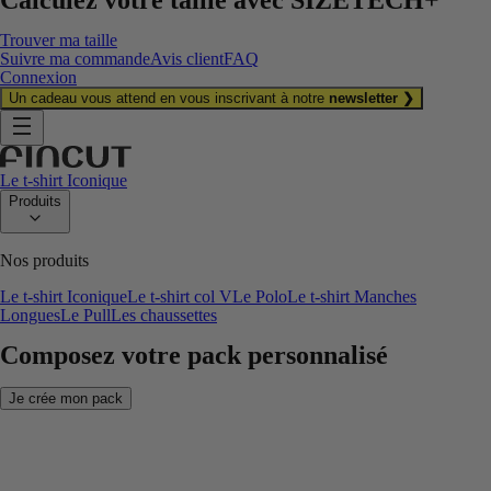
Trouver ma taille
Suivre ma commande
Avis client
FAQ
Connexion
Un cadeau vous attend en vous inscrivant à notre
newsletter ❯
Le t-shirt Iconique
Produits
Nos produits
Le t-shirt Iconique
Le t-shirt col V
Le Polo
Le t-shirt Manches
Longues
Le Pull
Les chaussettes
Composez votre pack personnalisé
Je crée mon pack