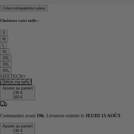
Créez
votre
palette
couleur
Choisissez votre taille :
S
M
L
XL
2XL
3XL
4XL
SIZETECH+
Définir ma taille
Ajouter au panier
|
136 €
160 €
Commandez avant
19h
. Livraison estimée le
JEUDI 13 AOÛT
.
Ajouter au panier
|
136 €