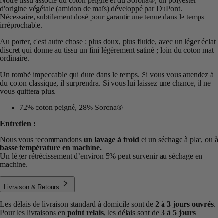
Notre tissu associe du coton peigné et du Sorona®️, un polyester
d'origine végétale (amidon de maïs) développé par DuPont.
Nécessaire, subtilement dosé pour garantir une tenue dans le temps
irréprochable.
Au porter, c'est autre chose : plus doux, plus fluide, avec un léger éclat
discret qui donne au tissu un fini légèrement satiné ; loin du coton mat
ordinaire.
Un tombé impeccable qui dure dans le temps. Si vous vous attendez à
du coton classique, il surprendra. Si vous lui laissez une chance, il ne
vous quittera plus.
72% coton peigné, 28% Sorona®
Entretien :
Nous vous recommandons
un lavage à froid
et un séchage à plat, ou à
basse température en machine.
Un léger rétrécissement d’environ 5% peut survenir au séchage en
machine.
Livraison & Retours
Les délais de livraison standard à domicile sont de
2 à 3 jours ouvrés
.
Pour les livraisons en
point relais
, les délais sont de
3 à 5 jours