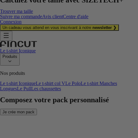
Trouver ma taille
Suivre ma commande
Avis client
Centre d'aide
Connexion
Un cadeau vous attend en vous inscrivant à notre
newsletter ❯
Le t-shirt Iconique
Produits
Nos produits
Le t-shirt Iconique
Le t-shirt col V
Le Polo
Le t-shirt Manches
Longues
Le Pull
Les chaussettes
Composez votre pack personnalisé
Je crée mon pack