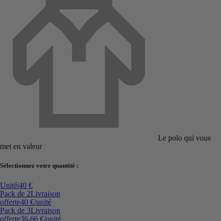
Le polo qui vous
met en valeur
Sélectionnez votre quantité :
Unité
|
40 €
Pack de 2
Livraison
offerte
40 €
/unité
Pack de 3
Livraison
offerte
36,66 €
/unité