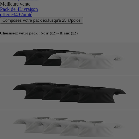
Meilleure vente
Pack de 4
Livraison
offerte
34 €
/unité
Composez votre pack ici
Jusqu'à
25 €
/
polos
Choisissez votre pack
:
Noir (x2) - Blanc (x2)