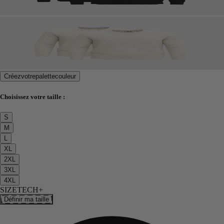
Créez
votre
palette
couleur
Choisissez votre taille :
S
M
L
XL
2XL
3XL
4XL
SIZETECH+
Définir ma taille