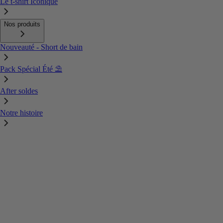
Le t-shirt Iconique
Nos produits
Nouveauté - Short de bain
Pack Spécial Été ⛱️
After soldes
Notre histoire