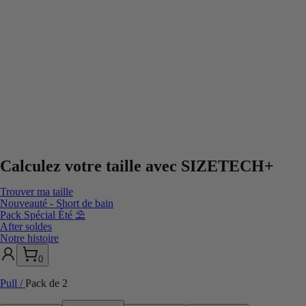
Calculez votre taille avec
SIZETECH+
Trouver ma taille
Nouveauté - Short de bain
Pack Spécial Été ⛱️
After soldes
Notre histoire
0
Pull
/
Pack de 2