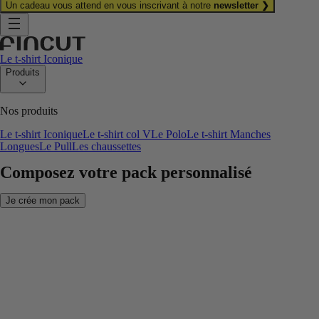
Un cadeau vous attend en vous inscrivant à notre
newsletter ❯
Le t-shirt Iconique
Produits
Nos produits
Le t-shirt Iconique
Le t-shirt col V
Le Polo
Le t-shirt Manches
Longues
Le Pull
Les chaussettes
Composez votre pack personnalisé
Je crée mon pack