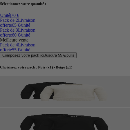
Sélectionnez votre quantité :
Unité
|
70 €
Pack de 2
Livraison
offerte
65 €
/unité
Pack de 3
Livraison
offerte
60 €
/unité
Meilleure vente
Pack de 4
Livraison
offerte
55 €
/unité
Composez votre pack ici
Jusqu'à
55 €
/
pulls
Choisissez votre pack
:
Noir (x1) - Beige (x1)