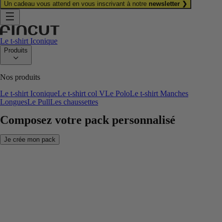
Un cadeau vous attend en vous inscrivant à notre
newsletter ❯
Le t-shirt Iconique
Produits
Nos produits
Le t-shirt Iconique
Le t-shirt col V
Le Polo
Le t-shirt Manches
Longues
Le Pull
Les chaussettes
Composez votre pack personnalisé
Je crée mon pack