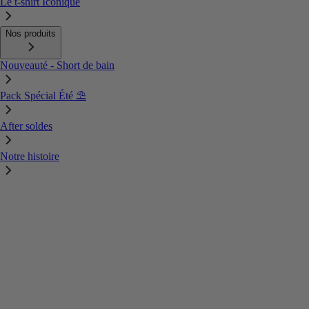
Le t-shirt Iconique
Nos produits
Nouveauté - Short de bain
Pack Spécial Été ⛱️
After soldes
Notre histoire