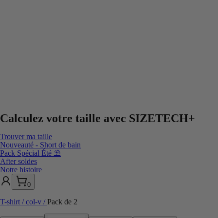
Calculez votre taille avec
SIZETECH+
Trouver ma taille
Nouveauté - Short de bain
Pack Spécial Été ⛱️
After soldes
Notre histoire
0
T-shirt / col-v
/
Pack de 2