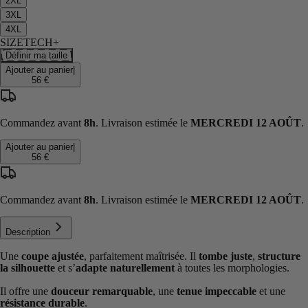
2XL
3XL
4XL
SIZETECH+
Définir ma taille
Ajouter au panier
|
56 €
Commandez avant
8h
. Livraison estimée le
MERCREDI 12 AOÛT
.
Ajouter au panier
|
56 €
Commandez avant
8h
. Livraison estimée le
MERCREDI 12 AOÛT
.
Description
Une
coupe ajustée
, parfaitement maîtrisée. Il
tombe juste
,
structure
la silhouette
et s’
adapte naturellement
à toutes les morphologies.
Il offre une
douceur remarquable
, une
tenue impeccable
et une
résistance durable
.