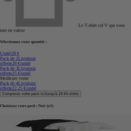
Le T-shirt col V qui vous
met en valeur
Sélectionnez votre quantité :
Unité
|
28 €
Pack de 2
Livraison
offerte
28 €
/unité
Pack de 3
Livraison
offerte
25 €
/unité
Meilleure vente
Pack de 4
Livraison
offerte
22,25 €
/unité
Composez votre pack ici
Jusqu'à
18 €
/
t-shirts
Choisissez votre pack
:
Noir (x2)