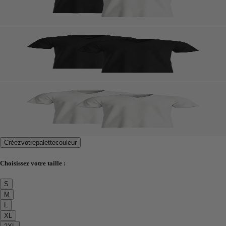
Créez
votre
palette
couleur
Choisissez votre taille :
S
M
L
XL