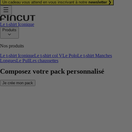
Un cadeau vous attend en vous inscrivant à notre
newsletter ❯
Le t-shirt Iconique
Produits
Nos produits
Le t-shirt Iconique
Le t-shirt col V
Le Polo
Le t-shirt Manches
Longues
Le Pull
Les chaussettes
Composez votre pack personnalisé
Je crée mon pack