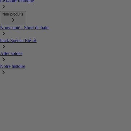
Le t-shirt Iconique
Nos produits
Nouveauté - Short de bain
Pack Spécial Été ⛱️
After soldes
Notre histoire