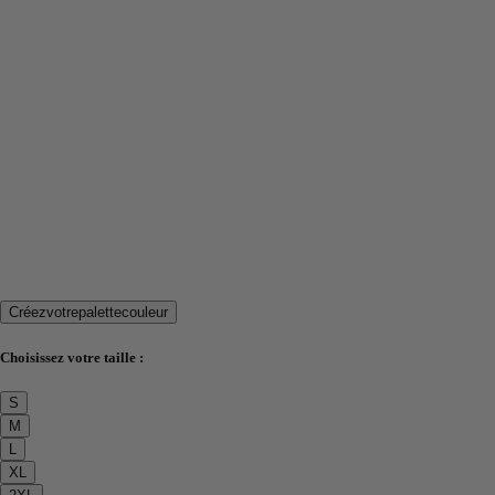
Créez
votre
palette
couleur
Choisissez votre taille :
S
M
L
XL