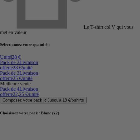
Le T-shirt col V qui vous
met en valeur
Sélectionnez votre quantité :
Unité
|
28 €
Pack de 2
Livraison
offerte
28 €
/unité
Pack de 3
Livraison
offerte
25 €
/unité
Meilleure vente
Pack de 4
Livraison
offerte
22,25 €
/unité
Composez votre pack ici
Jusqu'à
18 €
/
t-shirts
Choisissez votre pack
:
Blanc (x2)