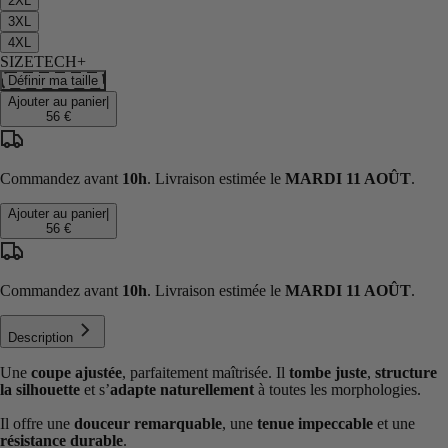
2XL
3XL
4XL
SIZETECH+
Définir ma taille
Ajouter au panier
|
56 €
Commandez avant
10h
. Livraison estimée le
MARDI 11 AOÛT
.
Ajouter au panier
|
56 €
Commandez avant
10h
. Livraison estimée le
MARDI 11 AOÛT
.
Description
Une
coupe ajustée
, parfaitement maîtrisée. Il
tombe juste
,
structure
la silhouette
et s’
adapte naturellement
à toutes les morphologies.
Il offre une
douceur remarquable
, une
tenue impeccable
et une
résistance durable
.