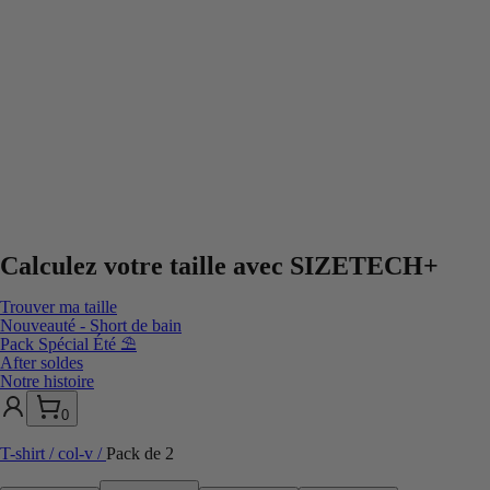
Calculez votre taille avec
SIZETECH+
Trouver ma taille
Nouveauté - Short de bain
Pack Spécial Été ⛱️
After soldes
Notre histoire
0
T-shirt / col-v
/
Pack de 2