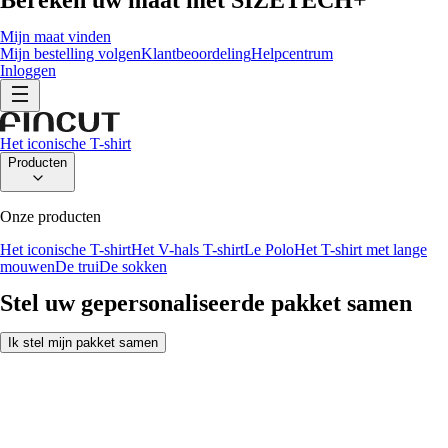
Mijn maat vinden
Mijn bestelling volgen
Klantbeoordeling
Helpcentrum
Inloggen
Het iconische T-shirt
Producten
Onze producten
Het iconische T-shirt
Het V-hals T-shirt
Le Polo
Het T-shirt met lange
mouwen
De trui
De sokken
Stel uw gepersonaliseerde pakket samen
Ik stel mijn pakket samen