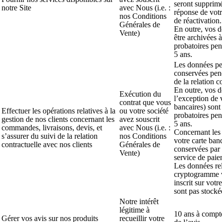
seront supprim
notre Site
avec Nous (i.e. :
réponse de votr
nos Conditions
de réactivation.
Générales de
En outre, vos 
Vente)
être archivées à
probatoires pe
5 ans.
Les données pe
conservées pend
de la relation c
En outre, vos 
Exécution du
l’exception de
contrat que vous
bancaires) sont
Effectuer les opérations relatives à la
ou votre société
probatoires pe
gestion de nos clients concernant les
avez souscrit
5 ans.
commandes, livraisons, devis, et
avec Nous (i.e. :
Concernant les 
s’assurer du suivi de la relation
nos Conditions
votre carte banc
contractuelle avec nos clients
Générales de
conservées par 
Vente)
service de paie
Les données rel
cryptogramme 
inscrit sur votr
sont pas stocké
Notre intérêt
légitime à
10 ans à compte
Gérer vos avis sur nos produits
recueillir votre