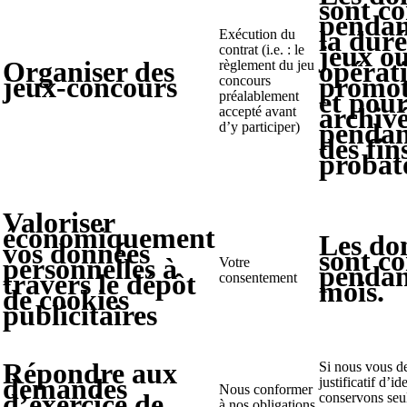
sont c
pendan
la duré
Exécution du
jeux o
contrat (i.e. : le
Organiser des
opérat
règlement du jeu
jeux-concours
promot
concours
et pour
préalablement
archiv
accepté avant
pendan
d’y participer)
des fin
probato
Valoriser
économiquement
Les do
vos données
sont c
personnelles à
Votre
pendan
travers le dépôt
consentement
mois.
de cookies
publicitaires
Répondre aux
Si nous vous 
demandes
justificatif d’id
Nous conformer
d’exercice de
conservons seu
à nos obligations