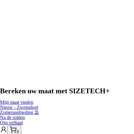
Bereken uw maat met
SIZETECH+
Mijn maat vinden
Nieuw - Zwemshort
Zomeraanbieding ⛱️
Na de solden
Ons verhaal
0