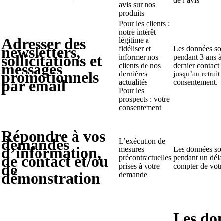
de l’avis
avis sur nos
produits
Pour les clients :
notre intérêt
Adresser des
légitime à
newsletters,
fidéliser et
Les données so
sollicitations et
informer nos
pendant 3 ans 
messages
clients de nos
dernier contact
promotionnels
dernières
jusqu’au retrait
par email
actualités
consentement.
Pour les
prospects : votre
consentement
Répondre à vos
demandes
L’exécution de
d’information,
mesures
Les données so
de contact et/ou
précontractuelles
pendant un déla
de
prises à votre
compter de votr
démonstration
demande
Les do