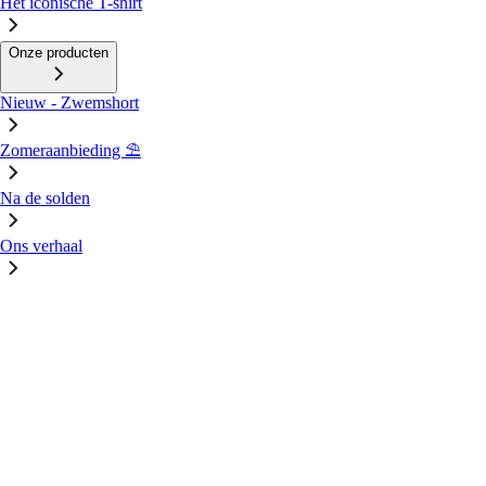
Het iconische T-shirt
Onze producten
Nieuw - Zwemshort
Zomeraanbieding ⛱️
Na de solden
Ons verhaal