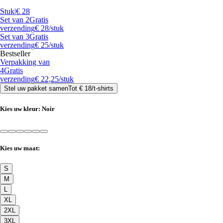
Stuk
|
€ 28
Set van 2
Gratis
verzending
€ 28
/stuk
Set van 3
Gratis
verzending
€ 25
/stuk
Bestseller
Verpakking van
4
Gratis
verzending
€ 22,25
/stuk
Stel uw pakket samen
Tot
€ 18
/
t-shirts
Kies uw kleur:
Noir
Kies uw maat:
S
M
L
XL
2XL
3XL