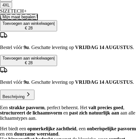
4XL
SIZETECH+
Mijn maat bepalen
Toevoegen aan winkelwagen
|
€ 28
Bestel vóór
9u
. Geschatte levering op
VRIJDAG 14 AUGUSTUS
.
Toevoegen aan winkelwagen
|
€ 28
Bestel vóór
9u
. Geschatte levering op
VRIJDAG 14 AUGUSTUS
.
Beschrijving
Een
strakke pasvorm
, perfect beheerst. Het
valt precies goed
,
structureert de lichaamsvorm
en
past zich natuurlijk aan
aan alle
lichaamstypes aan.
Het biedt een
opmerkelijke zachtheid
, een
onberispelijke pasvorm
en een
duurzame weerstand
.