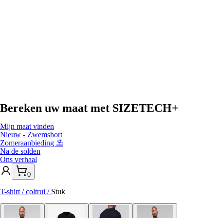
Bereken uw maat met
SIZETECH+
Mijn maat vinden
Nieuw - Zwemshort
Zomeraanbieding ⛱️
Na de solden
Ons verhaal
0
T-shirt / coltrui
/
Stuk