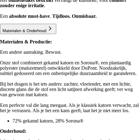
Het
binnenetiket bedrukt
vervangt de klassieke, voor
comfort
zonder enige irritatie
.
Een
absolute must-have
.
Tijdloos. Onmisbaar.
Materialen & Onderhoud
Materialen & Productie:
Een andere aanraking. Bewust.
Onze stof combineert gekamd katoen en Sorona®️, een plantaardig
polyester (maïszetmeel) ontwikkeld door DuPont. Noodzakelijk,
subtiel gedoseerd om een onberispelijke duurzaamheid te garanderen.
Bij het dragen is het iets anders: zachter, vloeiender, met een lichte,
discrete glans die de stof een licht satijnen afwerking geeft; ver weg
van gewoon mat katoen.
Een perfecte val die lang meegaat. Als je klassiek katoen verwacht, zal
het je verrassen. Als je het een kans geeft, laat het je niet meer los.
72% gekamd katoen, 28% Sorona®
Onderhoud: