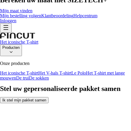
Mijn maat vinden
Mijn bestelling volgen
Klantbeoordeling
Helpcentrum
Inloggen
Het iconische T-shirt
Producten
Onze producten
Het iconische T-shirt
Het V-hals T-shirt
Le Polo
Het T-shirt met lange
mouwen
De trui
De sokken
Stel uw gepersonaliseerde pakket samen
Ik stel mijn pakket samen