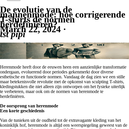
De evolutie van de
mannenmode: hoe corrigerende
T-shirts de normen
herdefiniëren?
March 22, 2024
·
tst pipi
Herenmode heeft door de eeuwen heen een aanzienlijke transformatie
ondergaan, evoluerend door periodes gekenmerkt door diverse
esthetische en functionele normen. Vandaag de dag zien we een stille
maar betekenisvolle revolutie met de opkomst van sculpting T-shirts,
kledingstukken die niet alleen zijn ontworpen om het fysieke uiterlijk
te verbeteren, maar ook om de normen van herenmode te
herdefiniëren.
De oorsprong van herenmode
Een korte geschiedenis
Van de tunieken uit de oudheid tot de extravagante kleding van het
koninklijk hof, herenmode is altijd een weerspiegeling geweest van de