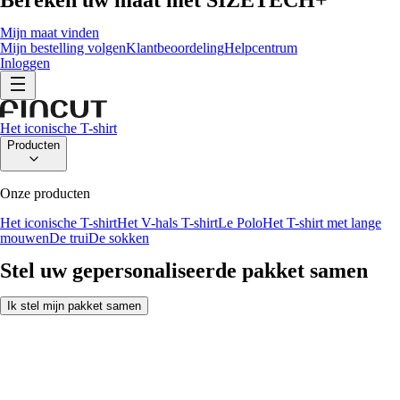
Mijn maat vinden
Mijn bestelling volgen
Klantbeoordeling
Helpcentrum
Inloggen
Het iconische T-shirt
Producten
Onze producten
Het iconische T-shirt
Het V-hals T-shirt
Le Polo
Het T-shirt met lange
mouwen
De trui
De sokken
Stel uw gepersonaliseerde pakket samen
Ik stel mijn pakket samen