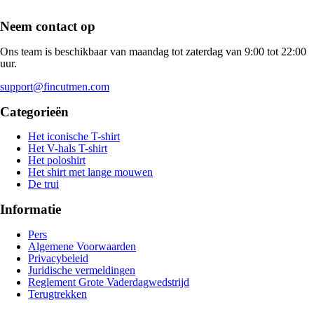
Neem contact op
Ons team is beschikbaar van maandag tot zaterdag van 9:00 tot 22:00
uur.
support@fincutmen.com
Categorieën
Het iconische T-shirt
Het V-hals T-shirt
Het poloshirt
Het shirt met lange mouwen
De trui
Informatie
Pers
Algemene Voorwaarden
Privacybeleid
Juridische vermeldingen
Reglement Grote Vaderdagwedstrijd
Terugtrekken