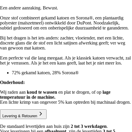
Een andere aanraking. Bewust.
Onze stof combineert gekamd katoen en Sorona®️, een plantaardig
polyester (maïszetmeel) ontwikkeld door DuPont. Noodzakelijk,
subtiel gedoseerd om een onberispelijke duurzaamheid te garanderen.
Bij het dragen is het iets anders: zachter, vloeiender, met een lichte,
discrete glans die de stof een licht satijnen afwerking geeft; ver weg
van gewoon mat katoen.
Een perfecte val die lang meegaat. Als je klassiek katoen verwacht, zal
het je verrassen. Als je het een kans geeft, laat het je niet meer los.
72% gekamd katoen, 28% Sorona®
Onderhoud:
Wij raden aan
koud te wassen
en plat te drogen, of op
lage
temperatuur in de machine.
Een lichte krimp van ongeveer 5% kan optreden bij machinaal drogen.
Levering & Retouren
De standaard levertijden aan huis zijn
2 tot 3 werkdagen
.
Voor leveringen bij een
afhaalpunt
, zijn de levertijden
3 tot 5