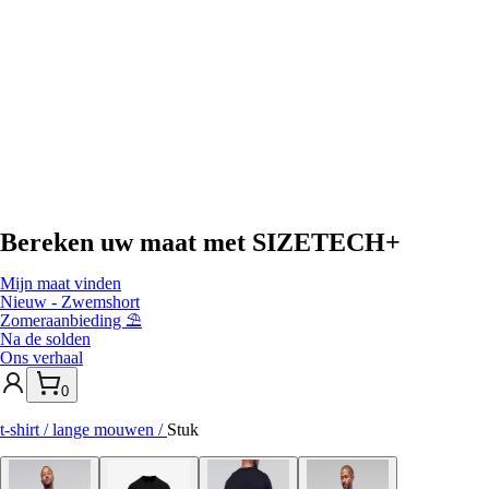
Bereken uw maat met
SIZETECH+
Mijn maat vinden
Nieuw - Zwemshort
Zomeraanbieding ⛱️
Na de solden
Ons verhaal
0
t-shirt / lange mouwen
/
Stuk