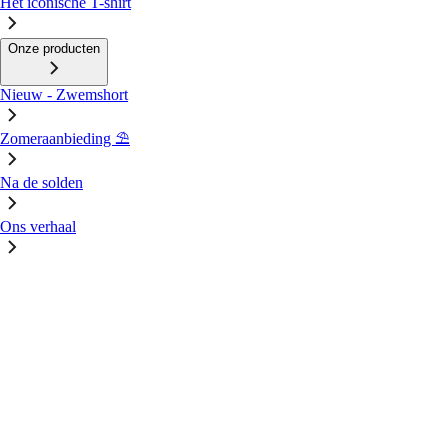
Het iconische T-shirt
Onze producten
Nieuw - Zwemshort
Zomeraanbieding ⛱️
Na de solden
Ons verhaal