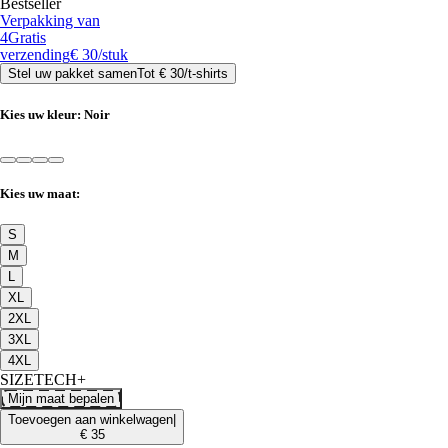
Bestseller
Verpakking van
4
Gratis
verzending
€ 30
/stuk
Stel uw pakket samen
Tot
€ 30
/
t-shirts
Kies uw kleur:
Noir
Kies uw maat:
S
M
L
XL
2XL
3XL
4XL
SIZETECH+
Mijn maat bepalen
Toevoegen aan winkelwagen
|
€ 35